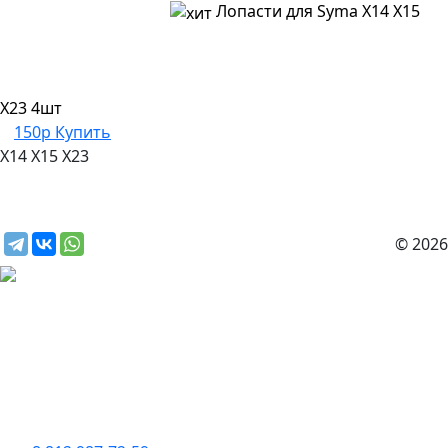
Лопасти для Syma X14 X15
X23 4шт
150р
Купить
X14
X15
X23
© 2026