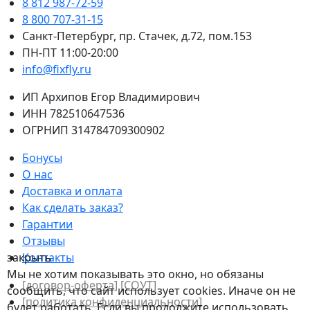
8 812 987-72-59
8 800 707-31-15
Санкт-Петербург, пр. Стачек, д.72, пом.153
ПН-ПТ 11:00-20:00
info@fixfly.ru
ИП Архипов Егор Владимирович
ИНН 782510647536
ОГРНИП 314784709300902
Бонусы
О нас
Доставка и оплата
Как сделать заказ?
Гарантии
Отзывы
закрыть
Контакты
Мы не хотим показывать это окно, но обязаны
[договор-оферта]
[СОУТ]
сообщить, что сайт использует cookies. Иначе он не
[политикa конфиденциальности]
будет работать. Если вы продолжите использовать