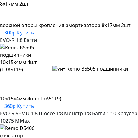
верхней опоры крепления амортизатора 8x17мм 2шт
300р
Купить
EVO-R
1:8 Багги
Remo B5505 подшипники
10x15x4мм 4шт (TRA5119)
360р
Купить
EVO-R
9EMU
1:8 Шоссе
1:8 Монстр
1:8 Багги
1:10 Краулер
10275
MMax