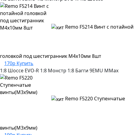
Remo F5214 Винт с потайной
головкой под шестигранник М4х10мм 8шт
170р
Купить
1:8 Шоссе
EVO-R
1:8 Монстр
1:8 Багги
9EMU
MMax
Remo F5220 Ступенчатые
винты(M3x9мм)
190р
Купить