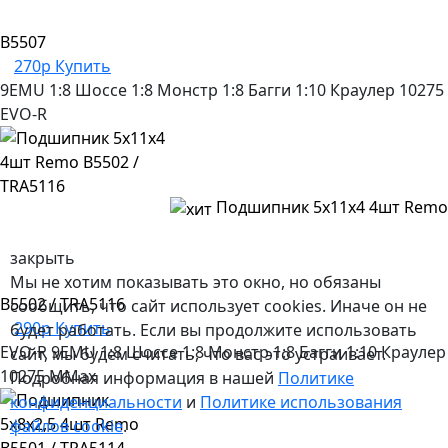
B5507
270р
Купить
9EMU
1:8 Шоссе
1:8 Монстр
1:8 Багги
1:10 Краулер
10275
EVO-R
Подшипник 5х11х4 4шт Remo
закрыть
Мы не хотим показывать это окно, но обязаны
B5502 / TRA5116
сообщить, что сайт использует cookies. Иначе он не
290р
Купить
будет работать. Если вы продолжите использовать
EVO-R
9EMU
1:8 Шоссе
1:8 Монстр
1:8 Багги
1:10 Краулер
сайт, мы будем считать, что вас это устраивает.
10275
MMax
Подробная информация в нашей
Политике
конфиденциальности
и
Политике использования
файлов сookie
.