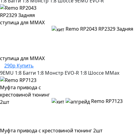
1:8 Багги
1:8 Монстр
1:8 Шоссе
9EMU
EVO-R
Remo RP2043 RP2329 Задняя
ступица для MMAX
290р
Купить
9EMU
1:8 Багги
1:8 Монстр
EVO-R
1:8 Шоссе
MMax
Remo RP7123
Муфта привода с крестовиной тюнинг 2шт