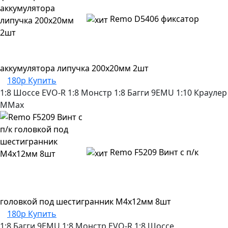
Remo D5406 фиксатор
аккумулятора липучка 200х20мм 2шт
180р
Купить
1:8 Шоссе
EVO-R
1:8 Монстр
1:8 Багги
9EMU
1:10 Краулер
MMax
Remo F5209 Винт с п/к
головкой под шестигранник М4х12мм 8шт
180р
Купить
1:8 Багги
9EMU
1:8 Монстр
EVO-R
1:8 Шоссе