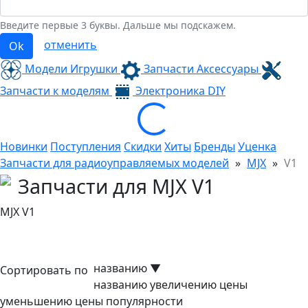
Введите первые 3 буквы. Дальше мы подскажем.
отменить
Ok
Модели Игрушки
Запчасти Аксессуары
Запчасти к моделям
Электроника
DIY
Loading...
Новинки
Поступления
Скидки
Хиты
Бренды
Уценка
Запчасти для радиоуправляемых моделей
»
MJX
»
V1
Запчасти для MJX V1
MJX V1
названию
▼
Сортировать по
названию
увеличению цены
уменьшению цены
популярности