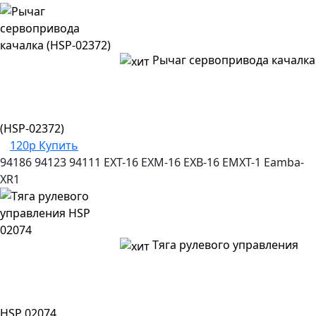
Рычаг сервопривода качалка
(HSP-02372)
120р
Купить
94186
94123
94111
EXT-16
EXM-16
EXB-16
EMXT-1
Eamba-
XR1
Тяга рулевого управления
HSP 02074