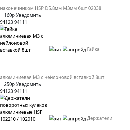
наконечником HSP D5.8мм M3мм 6шт 02038
160р
Уведомить
94123
94111
Гайка
алюминиевая М3 с нейлоновой вставкой 8шт
250р
Уведомить
94123
94111
Держатели