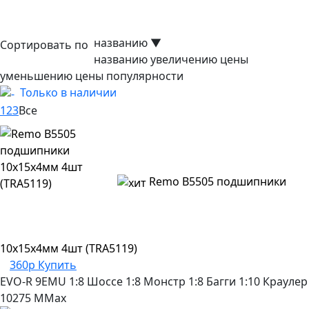
названию
▼
Сортировать по
названию
увеличению цены
уменьшению цены
популярности
Только в наличии
1
2
3
Все
Remo B5505 подшипники
10x15x4мм 4шт (TRA5119)
360р
Купить
EVO-R
9EMU
1:8 Шоссе
1:8 Монстр
1:8 Багги
1:10 Краулер
10275
MMax