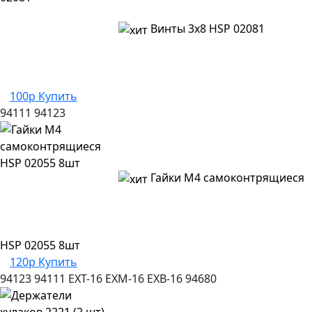
Винты 3х8 HSP 02081
100р
Купить
94111
94123
Гайки М4 самоконтрящиеся
HSP 02055 8шт
120р
Купить
94123
94111
EXT-16
EXM-16
EXB-16
94680