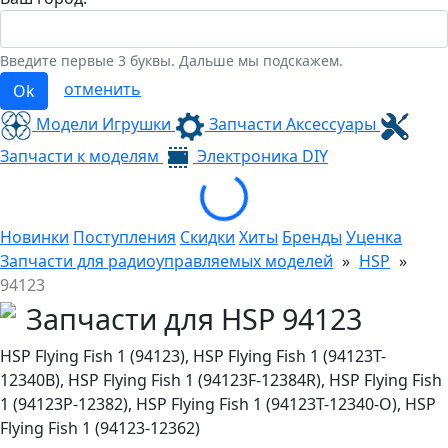
Введите первые 3 буквы. Дальше мы подскажем.
отменить
Ok
Модели Игрушки
Запчасти Аксессуары
Запчасти к моделям
Электроника
DIY
Loading...
Новинки
Поступления
Скидки
Хиты
Бренды
Уценка
Запчасти для радиоуправляемых моделей
»
HSP
»
94123
Запчасти для HSP 94123
HSP Flying Fish 1 (94123), HSP Flying Fish 1 (94123T-
12340B), HSP Flying Fish 1 (94123F-12384R), HSP Flying Fish
1 (94123P-12382), HSP Flying Fish 1 (94123T-12340-O), HSP
Flying Fish 1 (94123-12362)