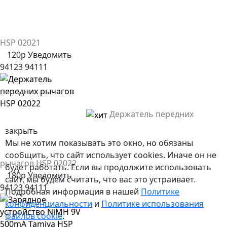
HSP 02021
120р
Уведомить
94123
94111
Держатель передних
закрыть
Мы не хотим показывать это окно, но обязаны
сообщить, что сайт использует cookies. Иначе он не
рычагов HSP 02022
будет работать. Если вы продолжите использовать
180р
Уведомить
сайт, мы будем считать, что вас это устраивает.
94123
94111
Подробная информация в нашей
Политике
конфиденциальности
и
Политике использования
файлов сookie
.