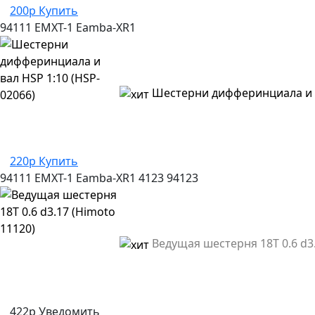
200р
Купить
94111
EMXT-1
Eamba-XR1
Шестерни дифферинциала и в
220р
Купить
94111
EMXT-1
Eamba-XR1
4123
94123
Ведущая шестерня 18T 0.6 d3.
422р
Уведомить