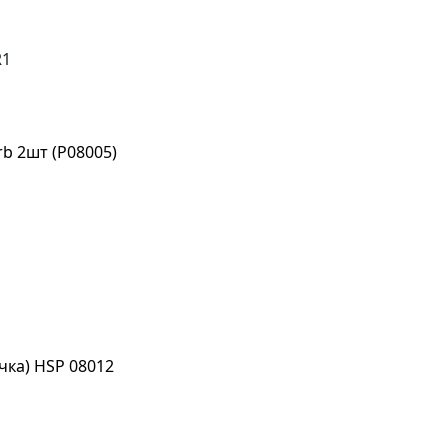
R1
b 2шт (P08005)
чка) HSP 08012