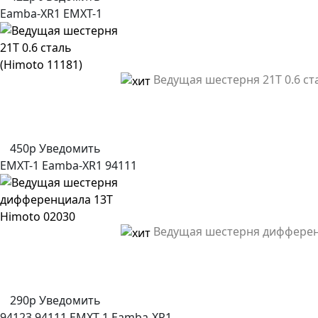
Eamba-XR1
EMXT-1
Ведущая шестерня 21T 0.6 ст
450р
Уведомить
EMXT-1
Eamba-XR1
94111
Ведущая шестерня дифферен
290р
Уведомить
94123
94111
EMXT-1
Eamba-XR1