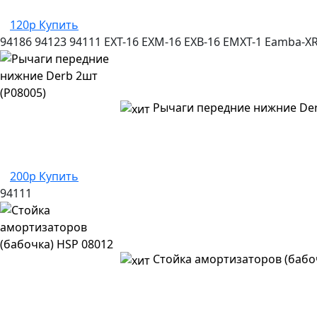
120р
Купить
94186
94123
94111
EXT-16
EXM-16
EXB-16
EMXT-1
Eamba-X
Рычаги передние нижние Der
200р
Купить
94111
Стойка амортизаторов (бабо