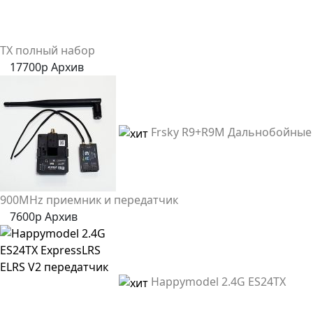
TX полный набор
17700р
Архив
Frsky R9+R9M Дальнобойные
900MHz приемник и передатчик
7600р
Архив
Happymodel 2.4G ES24TX