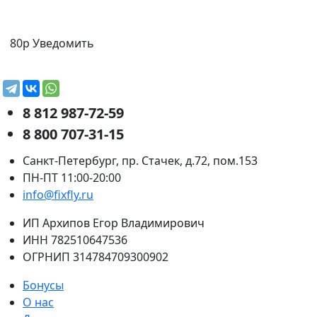
80р
Уведомить
8 812 987-72-59
8 800 707-31-15
Санкт-Петербург, пр. Стачек, д.72, пом.153
ПН-ПТ 11:00-20:00
info@fixfly.ru
ИП Архипов Егор Владимирович
ИНН 782510647536
ОГРНИП 314784709300902
Бонусы
О нас