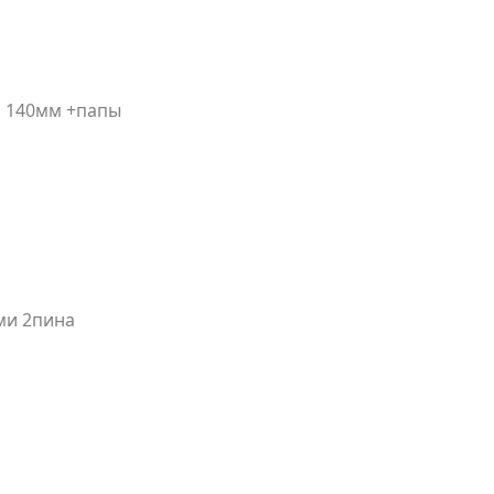
а 140мм +папы
ми 2пина