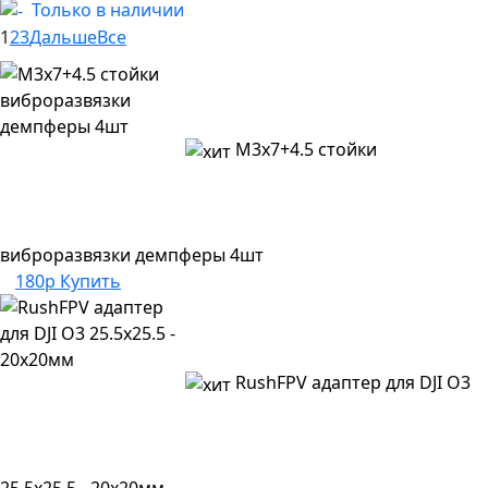
Только в наличии
1
2
3
Дальше
Все
M3х7+4.5 стойки
виброразвязки демпферы 4шт
180р
Купить
RushFPV адаптер для DJI O3