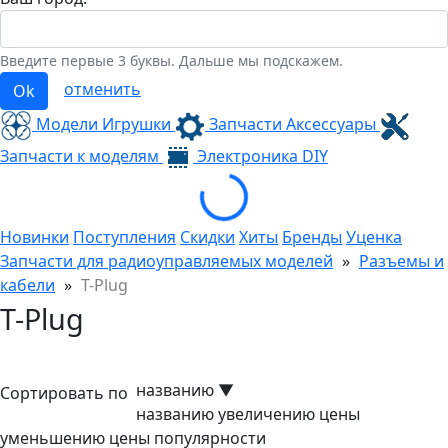
Введите первые 3 буквы. Дальше мы подскажем.
отменить
Ok
Модели Игрушки
Запчасти Аксессуары
Loading...
Запчасти к моделям
Электроника
DIY
Новинки
Поступления
Скидки
Хиты
Бренды
Уценка
Запчасти для радиоуправляемых моделей
»
Разъемы и
кабели
»
T-Plug
T-Plug
названию
▼
Сортировать по
названию
увеличению цены
уменьшению цены
популярности