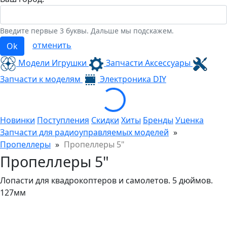
Введите первые 3 буквы. Дальше мы подскажем.
отменить
Ok
Модели Игрушки
Запчасти Аксессуары
Loading...
Запчасти к моделям
Электроника
DIY
Новинки
Поступления
Скидки
Хиты
Бренды
Уценка
Запчасти для радиоуправляемых моделей
»
Пропеллеры
»
Пропеллеры 5"
Пропеллеры 5"
Лопасти для квадрокоптеров и самолетов. 5 дюймов.
127мм