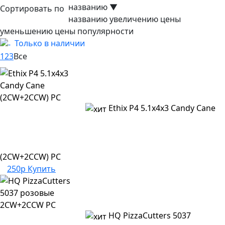
названию
▼
Сортировать по
названию
увеличению цены
уменьшению цены
популярности
Только в наличии
1
2
3
Все
Ethix P4 5.1x4x3 Candy Cane
(2CW+2CCW) PC
250р
Купить
HQ PizzaCutters 5037