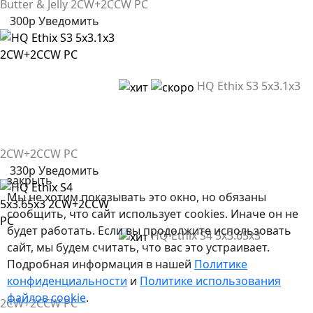
Butter & Jelly 2CW+2CCW PC
300р
Уведомить
HQ Ethix S3 5x3.1x3
2CW+2CCW PC
330р
Уведомить
закрыть
Мы не хотим показывать это окно, но обязаны
сообщить, что сайт использует cookies. Иначе он не
будет работать. Если вы продолжите использовать
HQ Ethix S4 5x3.65x3
сайт, мы будем считать, что вас это устраивает.
Подробная информация в нашей
Политике
конфиденциальности
и
Политике использования
файлов сookie
.
2CW+2CCW PC