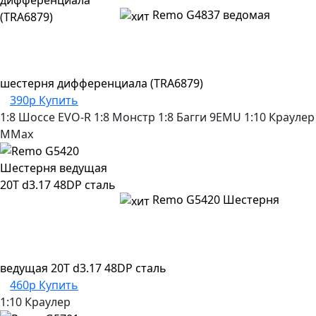
Remo G4837 ведомая
шестерня дифференциала (TRA6879)
390р
Купить
1:8 Шоссе
EVO-R
1:8 Монстр
1:8 Багги
9EMU
1:10 Краулер
MMax
Remo G5420 Шестерня
ведущая 20T d3.17 48DP сталь
460р
Купить
1:10 Краулер