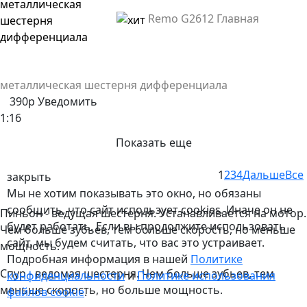
Remo G2612 Главная
металлическая шестерня дифференциала
390р
Уведомить
1:16
Показать еще
1
2
3
4
Дальше
Все
закрыть
Мы не хотим показывать это окно, но обязаны
сообщить, что сайт использует cookies. Иначе он не
Пиньон - ведущая шестерня. Устанавливается на мотор.
будет работать. Если вы продолжите использовать
Чем больше зубьев, тем больше скорость, но меньше
сайт, мы будем считать, что вас это устраивает.
мощность.
Подробная информация в нашей
Политике
Спур - ведомая шестерня. Чем больше зубьев, тем
конфиденциальности
и
Политике использования
меньше скорость, но больше мощность.
файлов сookie
.