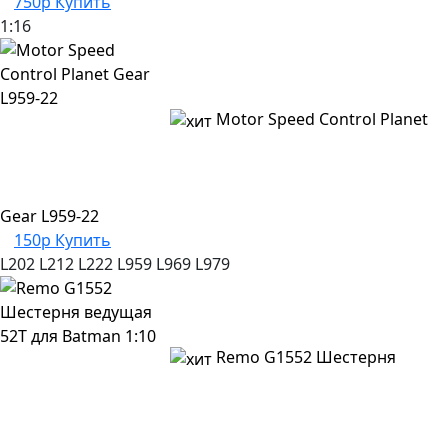
750р
Купить
1:16
Motor Speed Control Planet
Gear L959-22
150р
Купить
L202
L212
L222
L959
L969
L979
Remo G1552 Шестерня