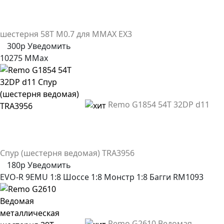
шестерня 58T M0.7 для MMAX EX3
300р
Уведомить
10275
MMax
Remo G1854 54T 32DP d11
Спур (шестерня ведомая) TRA3956
180р
Уведомить
EVO-R
9EMU
1:8 Шоссе
1:8 Монстр
1:8 Багги
RM1093
Remo G2610 Ведомая