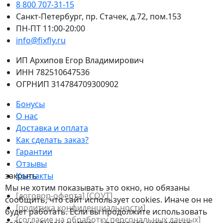
8 800 707-31-15
Санкт-Петербург, пр. Стачек, д.72, пом.153
ПН-ПТ 11:00-20:00
info@fixfly.ru
ИП Архипов Егор Владимирович
ИНН 782510647536
ОГРНИП 314784709300902
Бонусы
О нас
Доставка и оплата
Как сделать заказ?
Гарантии
Отзывы
закрыть
Контакты
Мы не хотим показывать это окно, но обязаны
[договор-оферта]
[СОУТ]
сообщить, что сайт использует cookies. Иначе он не
[политикa конфиденциальности]
будет работать. Если вы продолжите использовать
[согласие на обработку персональных данных]