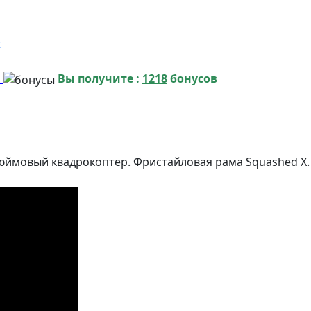
t
и
Вы получите :
1218
бонусов
овый квадрокоптер. Фристайловая рама Squashed X. В