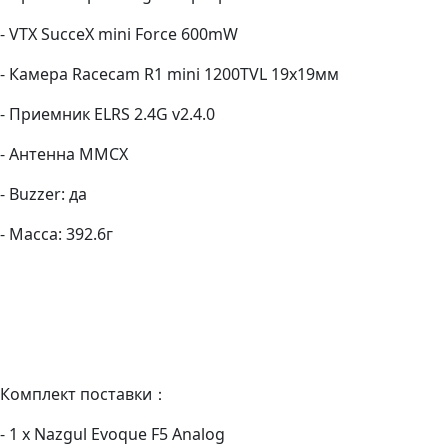
- VTX SucceX mini Force 600mW
- Камера Racecam R1 mini 1200TVL 19х19мм
- Приемник ELRS 2.4G v2.4.0
- Антенна MMCX
- Buzzer: да
- Масса: 392.6г
Комплект поставки：
- 1 x Nazgul Evoque F5 Analog