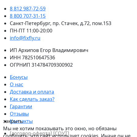
8 812 987-72-59
8 800 707-31-15
Санкт-Петербург, пр. Стачек, д.72, пом.153
ПН-ПТ 11:00-20:00
info@fixfly.ru
ИП Архипов Егор Владимирович
ИНН 782510647536
ОГРНИП 314784709300902
Бонусы
О нас
Доставка и оплата
Как сделать заказ?
Гарантии
Отзывы
Контакты
закрыть
Мы не хотим показывать это окно, но обязаны
[договор-оферта]
[СОУТ]
сообщить, что сайт использует cookies. Иначе он не