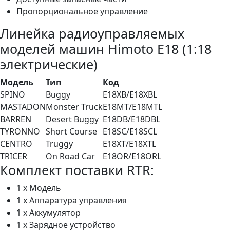
Пропорциональное управление
Линейка радиоуправляемых
моделей машин Himoto E18 (1:18
электрические)
Модель
Тип
Код
SPINO
Buggy
E18XB/E18XBL
MASTADON
Monster Truck
E18MT/E18MTL
BARREN
Desert Buggy
E18DB/E18DBL
TYRONNO
Short Course
E18SC/E18SCL
CENTRO
Truggy
E18XT/E18XTL
TRICER
On Road Car
E18OR/E18ORL
Комплект поставки RTR:
1 x Модель
1 x Аппаратура управления
1 x Аккумулятор
1 x Зарядное устройство