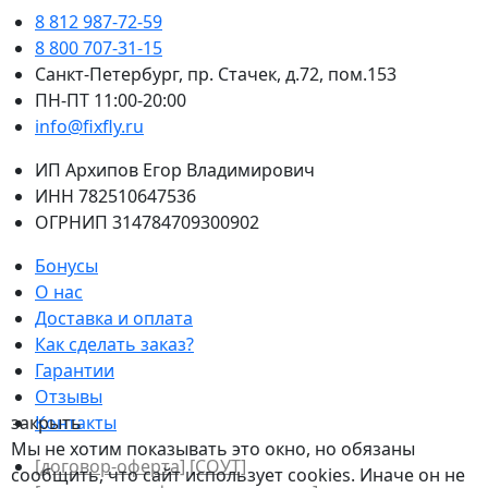
8 812 987-72-59
8 800 707-31-15
Санкт-Петербург, пр. Стачек, д.72, пом.153
ПН-ПТ 11:00-20:00
info@fixfly.ru
ИП Архипов Егор Владимирович
ИНН 782510647536
ОГРНИП 314784709300902
Бонусы
О нас
Доставка и оплата
Как сделать заказ?
Гарантии
Отзывы
закрыть
Контакты
Мы не хотим показывать это окно, но обязаны
[договор-оферта]
[СОУТ]
сообщить, что сайт использует cookies. Иначе он не