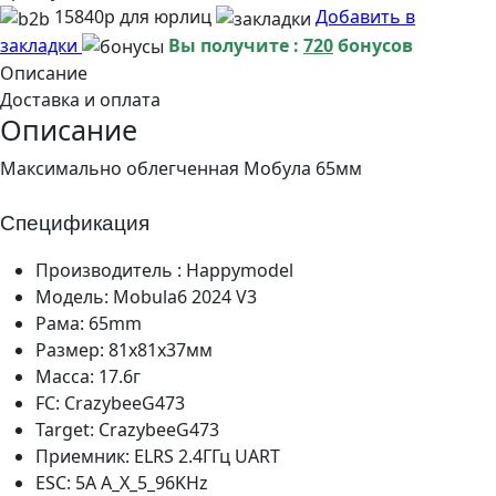
15840р для юрлиц
Добавить в
закладки
Вы получите :
720
бонусов
Описание
Доставка и оплата
Описание
Максимально облегченная Мобула 65мм
Спецификация
Производитель : Happymodel
Модель: Mobula6 2024 V3
Рама: 65mm
Размер: 81х81х37мм
Масса: 17.6г
FC: CrazybeeG473
Target: CrazybeeG473
Приемник: ELRS 2.4ГГц UART
ESC: 5A A_X_5_96KHz