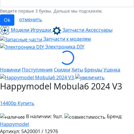
Введите первые 3 буквы. Дальше мы подскажем.
отменить
Ok
Модели Игрушки
Запчасти Аксессуары
Запчасти к моделям
Loading...
Электроника
DIY
Новинки
Поступления
Скидки
Хиты
Бренды
Уценка
Happymodel Mobula6 2024 V3
14400
р
Купить
В наличии:
9шт.
Бренд:
Happymodel
Артикул:
5A20001 / 12976