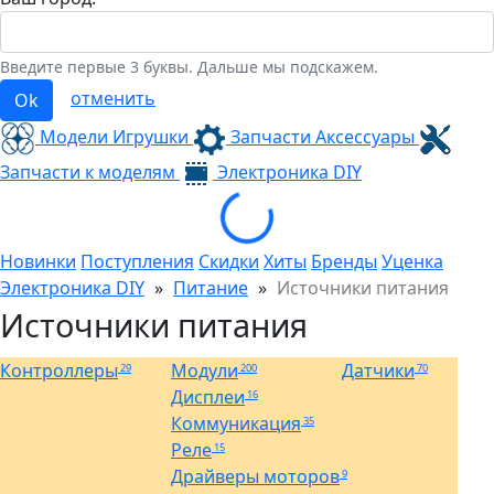
Введите первые 3 буквы. Дальше мы подскажем.
отменить
Ok
Модели Игрушки
Запчасти Аксессуары
Запчасти к моделям
Электроника
DIY
Loading...
Новинки
Поступления
Скидки
Хиты
Бренды
Уценка
Электроника DIY
»
Питание
»
Источники питания
Источники питания
Контроллеры
Модули
Датчики
29
200
70
Дисплеи
16
Коммуникация
35
Реле
15
Драйверы моторов
9