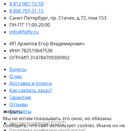
8 812 987-72-59
8 800 707-31-15
Санкт-Петербург, пр. Стачек, д.72, пом.153
ПН-ПТ 11:00-20:00
info@fixfly.ru
ИП Архипов Егор Владимирович
ИНН 782510647536
ОГРНИП 314784709300902
Бонусы
О нас
Доставка и оплата
Как сделать заказ?
Гарантии
Отзывы
закрыть
Контакты
Мы не хотим показывать это окно, но обязаны
[договор-оферта]
[СОУТ]
сообщить, что сайт использует cookies. Иначе он не
[политикa конфиденциальности]