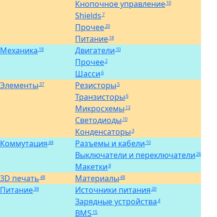
Кнопочное управление
10
Shields
7
Прочее
20
Питание
18
Механика
Двигатели
18
10
Прочее
2
Шасси
6
Элементы
Резисторы
37
5
Транзисторы
6
Микросхемы
13
Светодиоды
10
Конденсаторы
3
Коммутация
Разъемы и кабели
44
10
Выключатели и переключатели
26
Макетки
8
3D печать
Материалы
48
48
Питание
Источники питания
39
20
Зарядные устройства
4
BMS
15