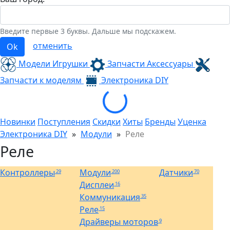
Введите первые 3 буквы. Дальше мы подскажем.
отменить
Ok
Модели Игрушки
Запчасти Аксессуары
Запчасти к моделям
Электроника
DIY
Loading...
Новинки
Поступления
Скидки
Хиты
Бренды
Уценка
Электроника DIY
»
Модули
»
Реле
Реле
Контроллеры
Модули
Датчики
29
200
70
Дисплеи
16
Коммуникация
35
Реле
15
Драйверы моторов
9