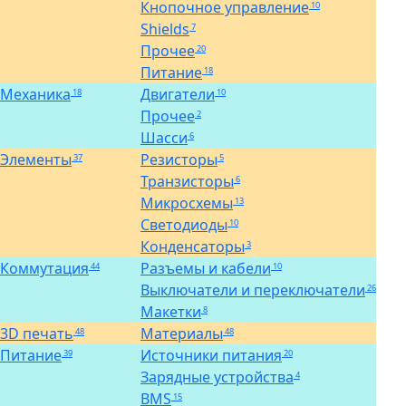
Кнопочное управление
10
Shields
7
Прочее
20
Питание
18
Механика
Двигатели
18
10
Прочее
2
Шасси
6
Элементы
Резисторы
37
5
Транзисторы
6
Микросхемы
13
Светодиоды
10
Конденсаторы
3
Коммутация
Разъемы и кабели
44
10
Выключатели и переключатели
26
Макетки
8
3D печать
Материалы
48
48
Питание
Источники питания
39
20
Зарядные устройства
4
BMS
15