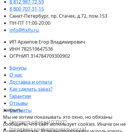
8 812 987-72-59
8 800 707-31-15
Санкт-Петербург, пр. Стачек, д.72, пом.153
ПН-ПТ 11:00-20:00
info@fixfly.ru
ИП Архипов Егор Владимирович
ИНН 782510647536
ОГРНИП 314784709300902
Бонусы
О нас
Доставка и оплата
Как сделать заказ?
Гарантии
Отзывы
закрыть
Контакты
Мы не хотим показывать это окно, но обязаны
[договор-оферта]
[СОУТ]
сообщить, что сайт использует cookies. Иначе он не
[политикa конфиденциальности]
будет работать. Если вы продолжите использовать