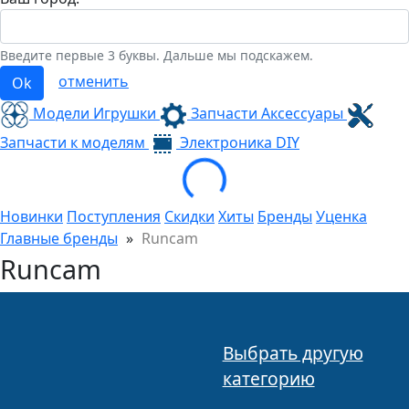
Введите первые 3 буквы. Дальше мы подскажем.
отменить
Ok
Модели Игрушки
Запчасти Аксессуары
Запчасти к моделям
Электроника
DIY
Loading...
Новинки
Поступления
Скидки
Хиты
Бренды
Уценка
Главные бренды
»
Runcam
Runcam
Выбрать другую
категорию