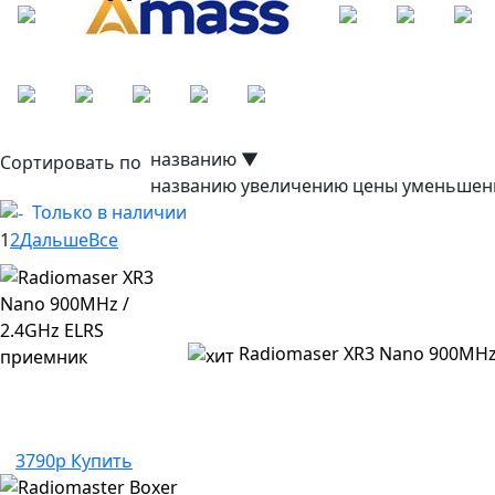
названию
▼
Сортировать по
названию
увеличению цены
уменьшен
Только в наличии
1
2
Дальше
Все
Radiomaser XR3 Nano 900MHz
3790р
Купить